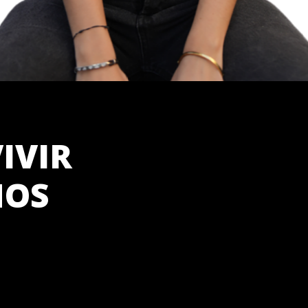
IVIR
ÑOS