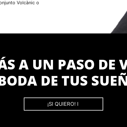
onjunto Volcànic o
ÁS A UN PASO DE V
 BODA DE TUS SUE
¡SI QUIERO! I