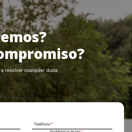
remos?
 compromiso?
a resolver cualquier duda.
Teléfono
*
Flexibilidad en fechas
*